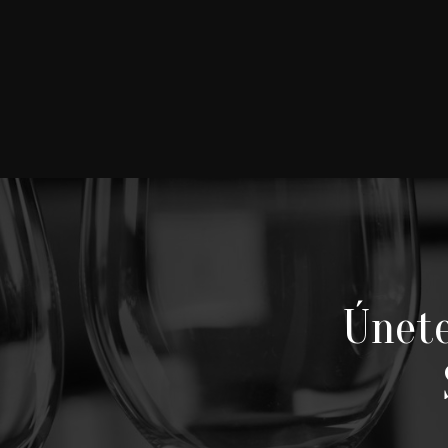
$ 50.00 USD
Sauvi
$ 50.0
Únet