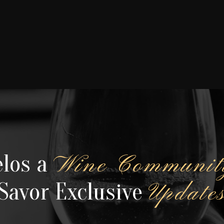
$ 50.00 USD
gnon
0 USD
elos a
Wine Communit
Savor Exclusive
Update