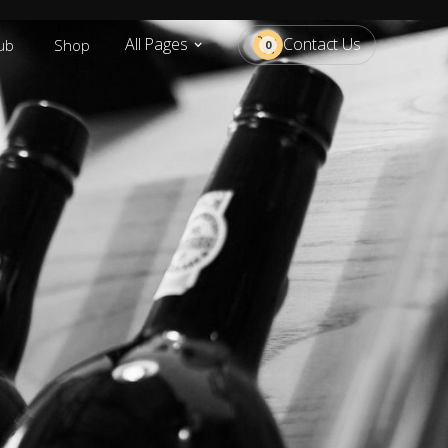
All Pages
Contact Us
ub
Shop
0