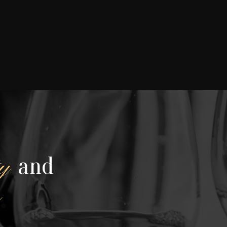
$ 35.00 USD
$ 41.00 USD
and
y
s