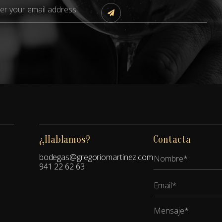
¿Hablamos?
Contacta
bodegas@gregoriomartinez.com
941 22 62 63