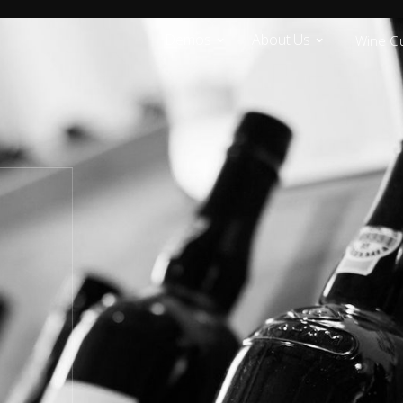
Demos
About Us
Wine Cl